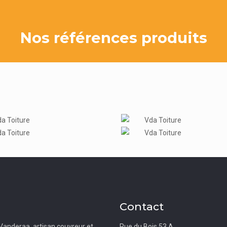
Nos références produits
Contact
Vanderaa, artisan couvreur et
Rue du Bois 53 A,