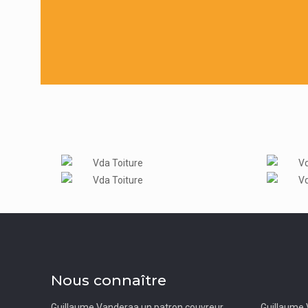
Nous connaître
Guillaume Vanderaa un patron couvreur
Guillaume 