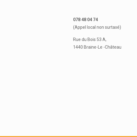
078 48 04 74
(Appel local non surtaxé)
Rue du Bois 53 A,
1440 Braine-Le -Château