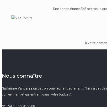
Une bonne étanchéité nécessite aus
A votre demand
Nous connaître
Guillaume Vanderaa un patron couvreur entreprenant : "Il n'y a pas de pr
conviennent et qui entrent dans votre budget".
N° TVA : 0533.916.308