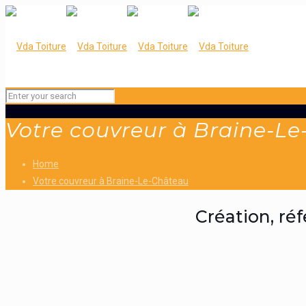
Votre couvreur à Braine-L
Home
Votre couvreur à Braine-Le-Château
Création, ré