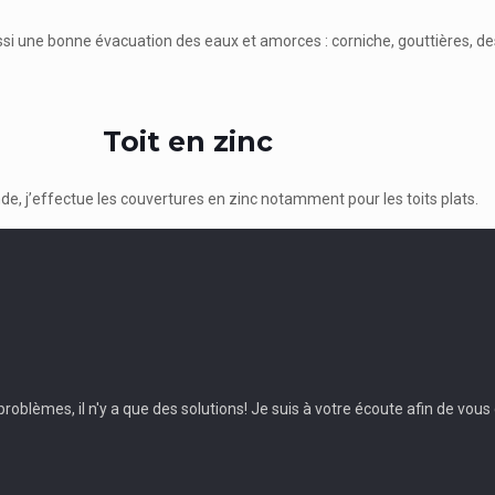
si une bonne évacuation des eaux et amorces : corniche, gouttières, 
Toit en zinc
e, j’effectue les couvertures en zinc notamment pour les toits plats.
oblèmes, il n'y a que des solutions! Je suis à votre écoute afin de vous c