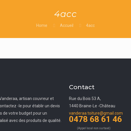
4acc
Home
Accueil
4acc
Contact
Vanderaa, artisan couvreur et
Rue du Bois 53 A,
ontactez -le pour établir un devis
1440 Braine-Le -Château
ès de votre budget pour un
vanderaa.toiture@gmail.com
0478 68 61 46
alisé avec des produits de qualité.
(Appel local non surtaxé)