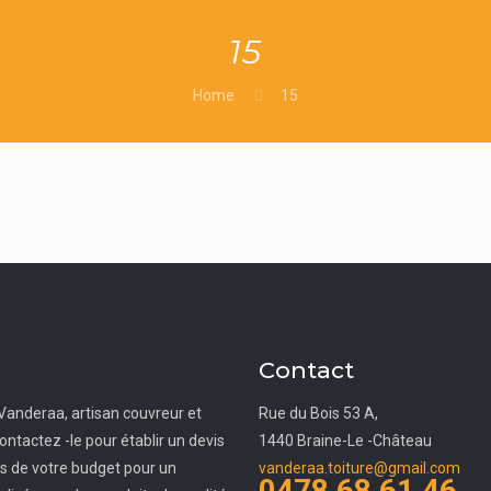
15
Home
15
Contact
Vanderaa, artisan couvreur et
Rue du Bois 53 A,
ontactez -le pour établir un devis
1440 Braine-Le -Château
ès de votre budget pour un
vanderaa.toiture@gmail.com
0478 68 61 46