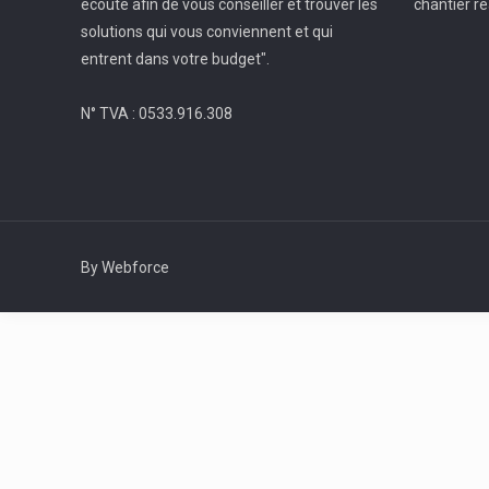
écoute afin de vous conseiller et trouver les
chantier ré
solutions qui vous conviennent et qui
entrent dans votre budget".
N° TVA : 0533.916.308
By Webforce