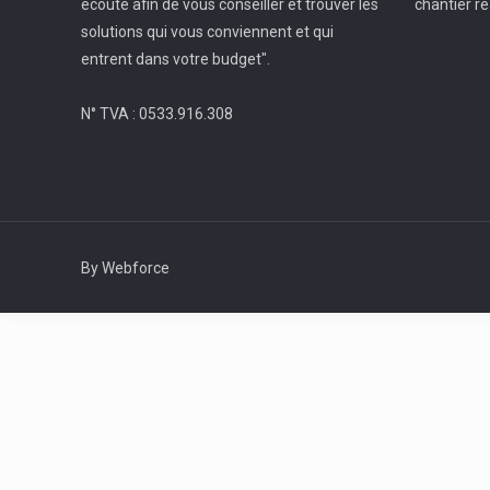
écoute afin de vous conseiller et trouver les
chantier ré
solutions qui vous conviennent et qui
entrent dans votre budget".
N° TVA : 0533.916.308
By Webforce