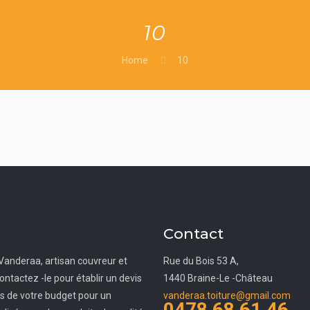
10
Home
10
Contact
Vanderaa, artisan couvreur et
Rue du Bois 53 A,
ontactez -le pour établir un devis
1440 Braine-Le -Château
ès de votre budget pour un
vanderaa.toiture@gmail.com
0478 68 61 46