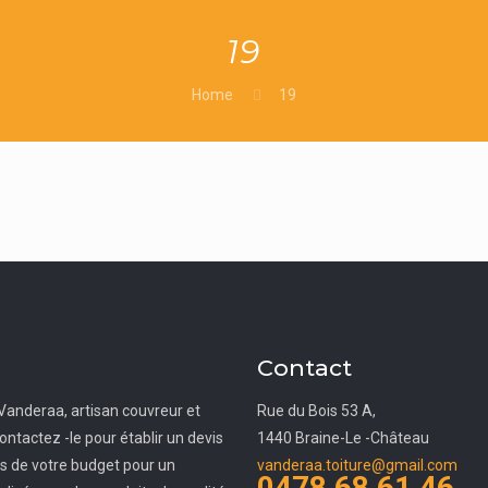
19
Home
19
Contact
Vanderaa, artisan couvreur et
Rue du Bois 53 A,
ontactez -le pour établir un devis
1440 Braine-Le -Château
ès de votre budget pour un
vanderaa.toiture@gmail.com
0478 68 61 46