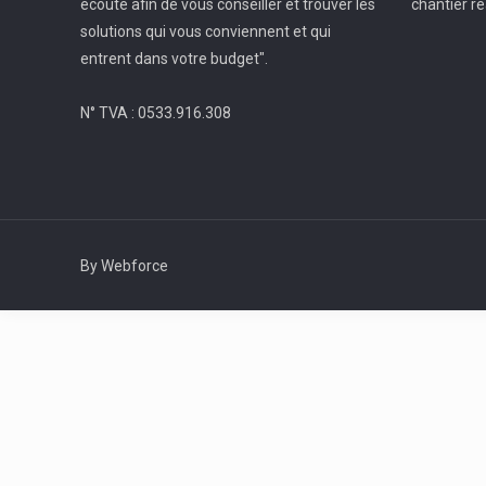
écoute afin de vous conseiller et trouver les
chantier ré
solutions qui vous conviennent et qui
entrent dans votre budget".
N° TVA : 0533.916.308
By Webforce