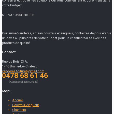
conseiller et trouver les solutions qui vous conviennent et qui entrent dans
votre budget".
N° TVA : 0533.916.308
Guillaume Vanderaa, artisan couvreur et zingueur, contactez -le pour établir
un devis au plus près de votre budget pour un chantier réalisé avec des
produits de qualité.
Contact
Rue du Bois 53 A,
1440 Braine-Le -Château
vanderaa.toiture@gmail.com
0478 68 61 46
(Appel local non surtaxé)
Menu
Accueil
Couvreur Zingueur
Chantiers